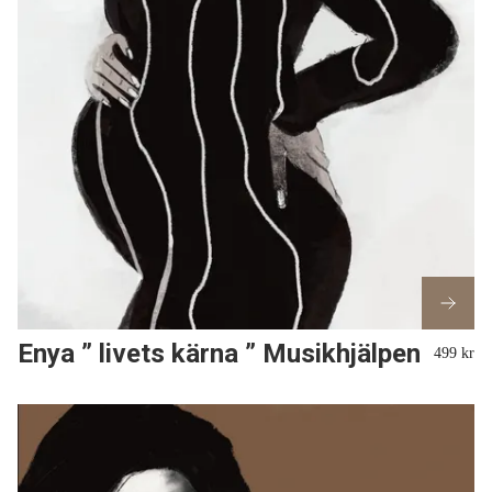
Enya ” livets kärna ” Musikhjälpen
499 kr