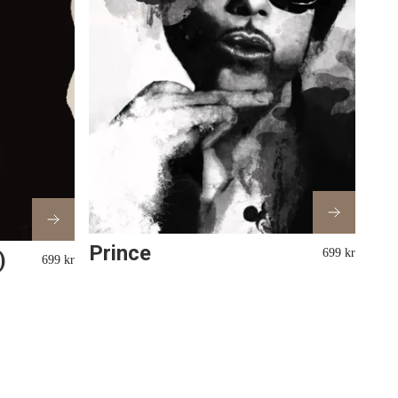
Prince
699 kr
)
699 kr