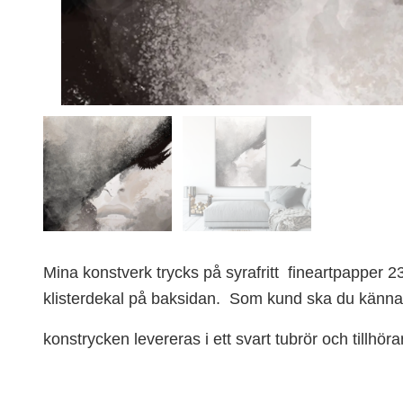
Mina konstverk trycks på syrafritt fineartpapper 2
klisterdekal på baksidan. S
om kund ska du känna d
konstrycken levereras i ett svart tubrör och tillhöra