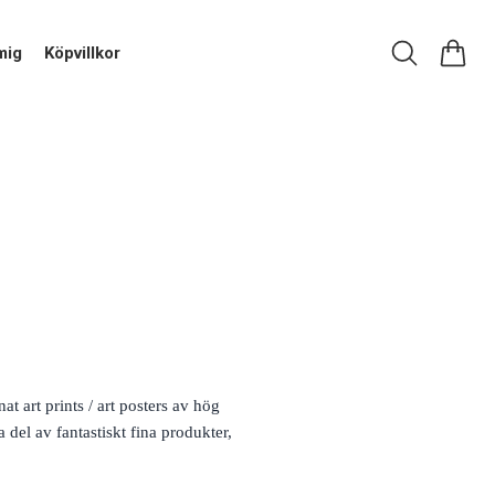
mig
Köpvillkor
t art prints / art posters av hög
 del av fantastiskt fina produkter,