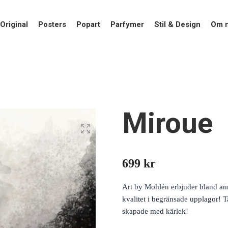
Original
Posters
Popart
Parfymer
Stil & Design
Om 
Miroue
699 kr
Art by Mohlén erbjuder bland anna
kvalitet i begränsade upplagor! Ta
skapade med kärlek!