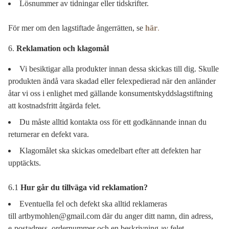
Lösnummer av tidningar eller tidskrifter.
För mer om den lagstiftade ångerrätten, se
här
.
Reklamation och klagomål
Vi besiktigar alla produkter innan dessa skickas till dig. Skulle
produkten ändå vara skadad eller felexpedierad när den anländer
åtar vi oss i enlighet med gällande konsumentskyddslagstiftning
att kostnadsfritt åtgärda felet.
Du måste alltid kontakta oss för ett godkännande innan du
returnerar en defekt vara.
Klagomålet ska skickas omedelbart efter att defekten har
upptäckts.
6.1
Hur går du tillväga vid reklamation?
Eventuella fel och defekt ska alltid reklameras
till
artbymohlen@gmail.com
där du anger ditt namn, din adress,
e-postadress, ordernummer och en beskrivning av felet.