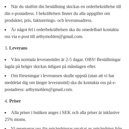
När du slutfört din beställning skickas en orderbekräftelse till
din e-postadress. I bekräftelsen finner du alla uppgifter om
produkter, pris, fakturerings- och leveransadress.
Är något fel i orderbekräftelsen ska du omedelbart kontakta
oss via e-post till
artbymohlen@gmail.com
.
Leverans
Våra normala leveranstider är 2-5 dagar. OBS! Beställningar
lagda på helger skickas tidigast på måndagen efter.
Om förseningar i leveransen skulle uppstå (utan att vi har
meddelat dig om längre leveranstid) ska du kontakta oss på e-
postadress:
artbymohlen@gmail.com
.
Priser
Alla priser i butiken anges i SEK och alla priser är inklusive
25% moms.
Vi reserverar oss för prisändringar orsakat av prisändring från