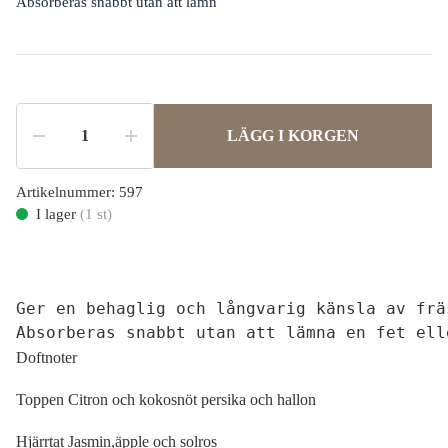
Absorberas snabbt utan att lämn
LÄGG I KORGEN
Artikelnummer:
597
I lager
(
1
st)
Ger en behaglig och långvarig känsla av frä
Absorberas snabbt utan att lämna en fet ell
Doftnoter
Toppen Citron och kokosnöt persika och hallon
Hjärrtat Jasmin,äpple och solros