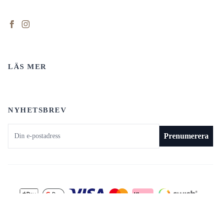
LÄS MER
NYHETSBREV
E-postadress
Prenumerera
© 2026 Art by Mohlén
Powered by Quickbutik