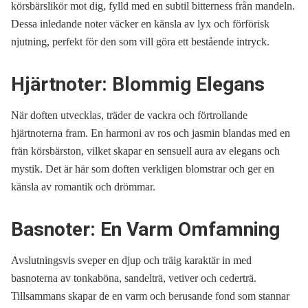
körsbärslikör mot dig, fylld med en subtil bitterness från mandeln.
Dessa inledande noter väcker en känsla av lyx och förförisk
njutning, perfekt för den som vill göra ett bestående intryck.
Hjärtnoter: Blommig Elegans
När doften utvecklas, träder de vackra och förtrollande
hjärtnoterna fram. En harmoni av ros och jasmin blandas med en
frän körsbärston, vilket skapar en sensuell aura av elegans och
mystik. Det är här som doften verkligen blomstrar och ger en
känsla av romantik och drömmar.
Basnoter: En Varm Omfamning
Avslutningsvis sveper en djup och träig karaktär in med
basnoterna av tonkaböna, sandelträ, vetiver och cederträ.
Tillsammans skapar de en varm och berusande fond som stannar